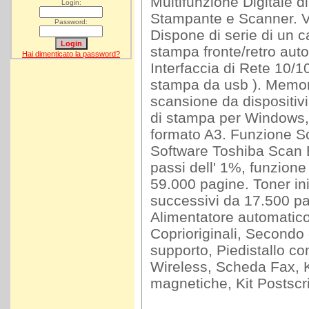
Multifunzione Digitale di
Login:
Stampante e Scanner. Ve
Password:
Dispone di serie di un ca
stampa fronte/retro auto
Hai dimenticato la password?
Interfaccia di Rete 10/
stampa da usb ). Memor
scansione da dispositivi
di stampa per Windows, M
formato A3. Funzione S
Software Toshiba Scan E
passi dell' 1%, funzion
59.000 pagine. Toner in
successivi da 17.500 
Alimentatore automatico d
Coprioriginali, Secondo 
supporto, Piedistallo co
Wireless, Scheda Fax, Ki
magnetiche, Kit Postscri