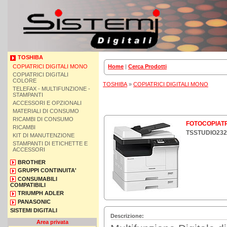
TOSHIBA
COPIATRICI DIGITALI MONO
Home
|
Cerca Prodotti
COPIATRICI DIGITALI
COLORE
TOSHIBA
»
COPIATRICI DIGITALI MONO
TELEFAX - MULTIFUNZIONE -
STAMPANTI
ACCESSORI E OPZIONALI
MATERIALI DI CONSUMO
RICAMBI DI CONSUMO
FOTOCOPIATR
RICAMBI
TSSTUDIO232
KIT DI MANUTENZIONE
STAMPANTI DI ETICHETTE E
ACCESSORI
BROTHER
GRUPPI CONTINUITA'
CONSUMABILI
COMPATIBILI
TRIUMPH ADLER
PANASONIC
SISTEMI DIGITALI
Descrizione:
Area privata