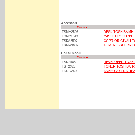
Accessori
Codice
TSMH2507
DESK TOSHIBA MH-
TSMY1043
CASSETTO SUPPL. 
TSKA2507
COPRIORIGINALI T
TSMR3032
ALIM. AUTOM. ORIG
Consumabili
Codice
TSD2505
DEVELOPER TOSHIB
TST2323
TONER TOSHIBA T-
TSOD2505
TAMBURO TOSHIBA