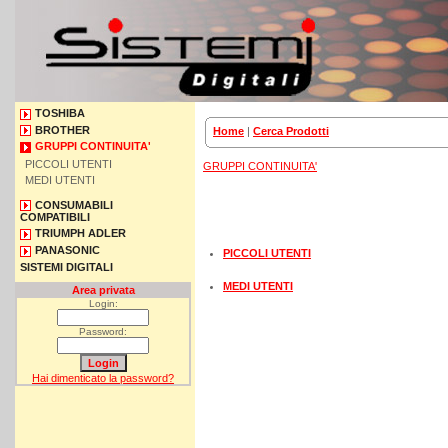
TOSHIBA
BROTHER
Home
|
Cerca Prodotti
GRUPPI CONTINUITA'
PICCOLI UTENTI
GRUPPI CONTINUITA'
MEDI UTENTI
CONSUMABILI
COMPATIBILI
TRIUMPH ADLER
PANASONIC
PICCOLI UTENTI
SISTEMI DIGITALI
MEDI UTENTI
Area privata
Login:
Password:
Hai dimenticato la password?